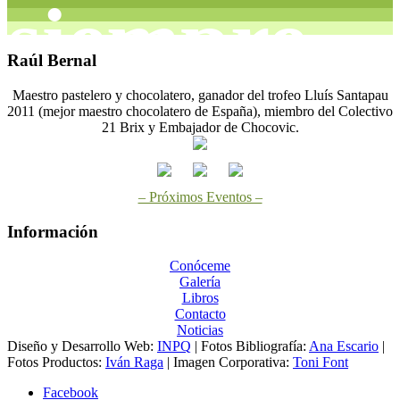
siempre
Raúl Bernal
Maestro pastelero y chocolatero, ganador del trofeo Lluís Santapau
con
2011 (mejor maestro chocolatero de España), miembro del Colectivo
21 Brix y Embajador de Chocovic.
– Próximos Eventos –
chocolate
Información
Conóceme
Galería
Libros
Contacto
Noticias
Diseño y Desarrollo Web:
INPQ
| Fotos Bibliografía:
Ana Escario
|
Fotos Productos:
Iván Raga
| Imagen Corporativa:
Toni Font
Facebook